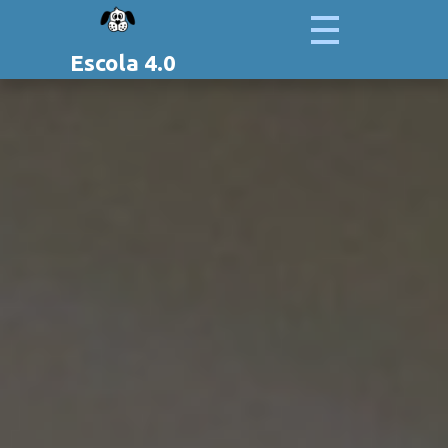
Escola 4.0